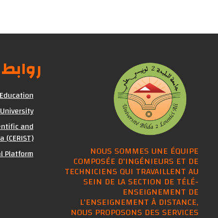
روابط
 Education
 University
ntific and
a (CERIST)
NOUS SOMMES UNE ÉQUIPE
al Platform
COMPOSÉE D'INGÉNIEURS ET DE
TECHNICIENS QUI TRAVAILLENT AU
SEIN DE LA SECTION DE TÉLÉ-
ENSEIGNEMENT DE
L'ENSEIGNEMENT À DISTANCE,
NOUS PROPOSONS DES SERVICES