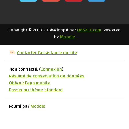
Copyright © 2017 - Développé par
LMSACE.com
. Powered
by
Moodle
Contacter l’assistance du site
Non connecté. (
Connexion
)
Résumé de conservation de données
Obtenir l’app mobile
Passer au thème standard
Fourni par
Moodle