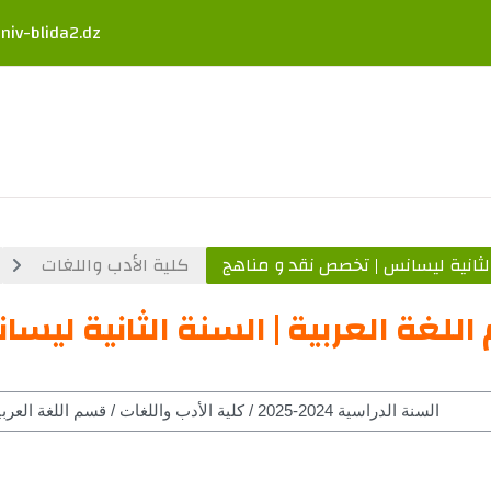
niv-blida2.dz
الثانية ليسانس | تخصص نقد و مناهج
كلية الأدب واللغات
للغة العربية | السنة الثانية ليس