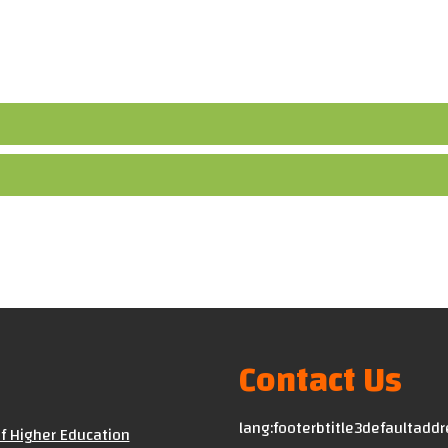
courses
Contact Us
lang:footerbtitle3defaultadd
of Higher Education