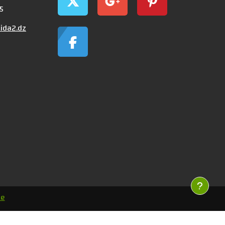
5
ida2.dz
le