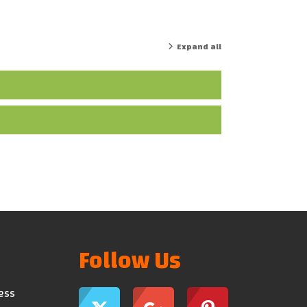
Expand all
Follow Us
ress