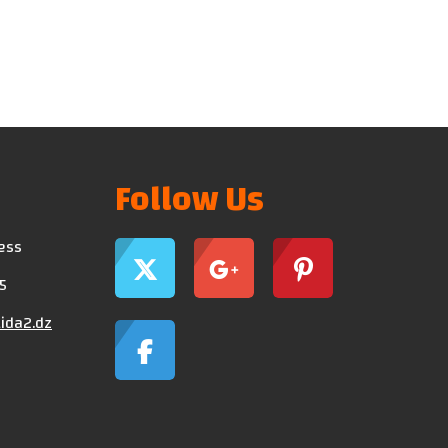
Follow Us
ress
5
ida2.dz