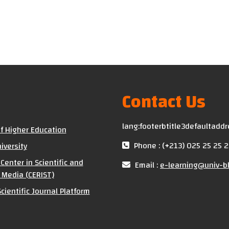
Contact Us
lang:footerbtitle3defaultadd
of Higher Education
Phone : (+213) 025 25 25 2
iversity
Center in Scientific and
Email :
e-learning@univ-bl
 Media (CERIST)
cientific Journal Platform