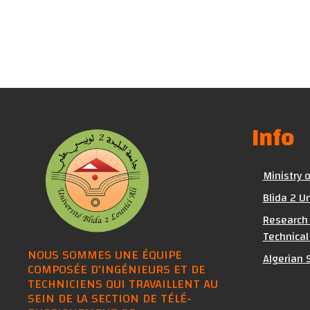
Info
Ministry 
Blida 2 Un
Research 
Technical
NOUS SOMMES UNE ÉQUIPE
Algerian S
COMPOSÉE D'INGÉNIEURS ET DE
TECHNICIENS QUI TRAVAILLENT AU
SEIN DE LA SECTION DE TÉLÉ-