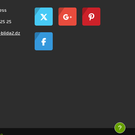
ress
 25 25
blida2.dz
le