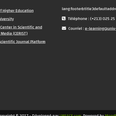
lang:footerbtitle3defaultadd
of Higher Education
Téléphone : (+213) 025 25
iversity
Center in Scientific and
Courriel :
e-learning@univ-
 Media (CERIST)
cientific Journal Platform
opyright © 2017 - Développé par
LMSACE.com
. Powered by
Mood