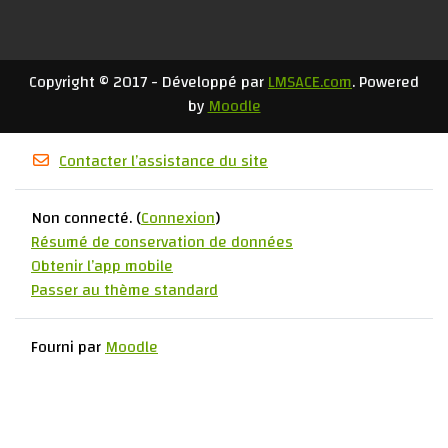
Copyright © 2017 - Développé par
LMSACE.com
. Powered
by
Moodle
Contacter l’assistance du site
Non connecté. (
Connexion
)
Résumé de conservation de données
Obtenir l’app mobile
Passer au thème standard
Fourni par
Moodle