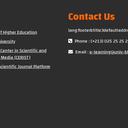
Contact Us
lang:footerbtitle3defaultadd
of Higher Education
Phone : (+213) 025 25 25 2
iversity
Center in Scientific and
Email :
e-learning@univ-bl
 Media (CERIST)
cientific Journal Platform