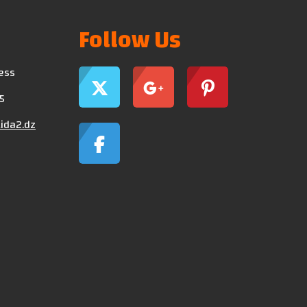
Follow Us
ress
5
ida2.dz