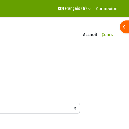
Connexion
Français ‎(fr)‎
Ouv
Accueil
ِCours