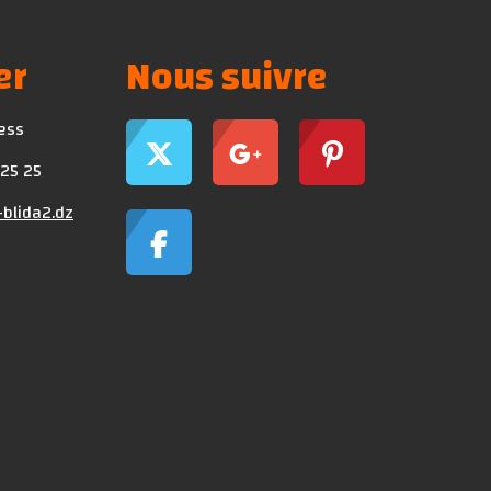
er
Nous suivre
ress
 25 25
blida2.dz