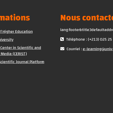
rmations
Nous contact
lang:footerbtitle3defaultadd
of Higher Education
Téléphone : (+213) 025 25
iversity
Center in Scientific and
Courriel :
e-learning@univ-
 Media (CERIST)
cientific Journal Platform