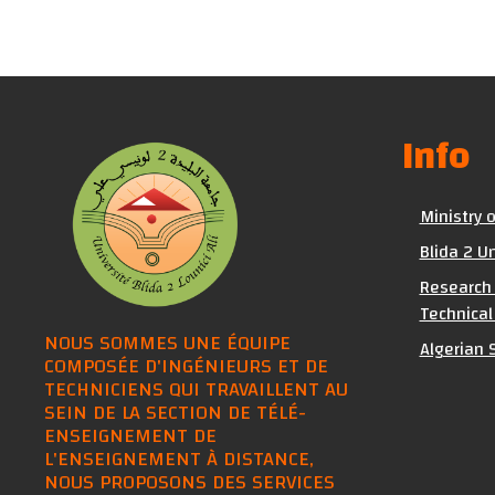
Info
Ministry 
Blida 2 Un
Research 
Technical
NOUS SOMMES UNE ÉQUIPE
Algerian S
COMPOSÉE D'INGÉNIEURS ET DE
TECHNICIENS QUI TRAVAILLENT AU
SEIN DE LA SECTION DE TÉLÉ-
ENSEIGNEMENT DE
L'ENSEIGNEMENT À DISTANCE,
NOUS PROPOSONS DES SERVICES