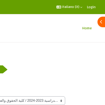
Login
Italiano ‎(it)‎
Apr
Home
ا