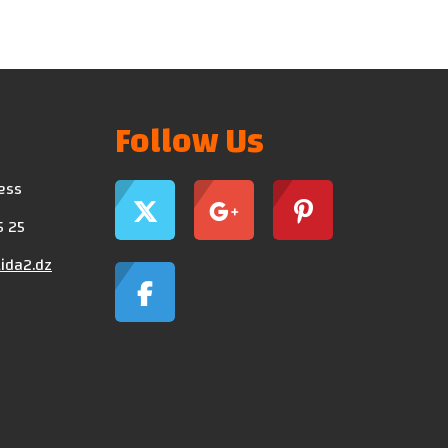
Follow Us
ress
5 25
ida2.dz