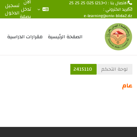
الآن
الاتصال بنا : (+213) 025 25 25 25
تسجيل
تدخل
بريد الكتروني :
الدخول
e-learning@univ-blida2.dz
بصفة
خطى إلى المحتوى الرئيسي
ضيف
الصفحة الرئيسية
مقرارات الدراسية
لوحة التحكم
2415110
عام
الخطوط العريضة للقسم