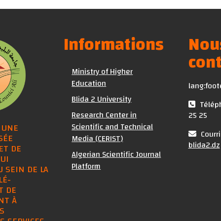
Informations
Nou
cont
Ministry of Higher
Education
lang:foot
Blida 2 University
Téléph
Research Center in
25 25
Scientific and Technical
 UNE
Courri
SÉE
Media (CERIST)
blida2.dz
ET DE
Algerian Scientific Journal
UI
Platform
U SEIN DE LA
LÉ-
T DE
NT À
S