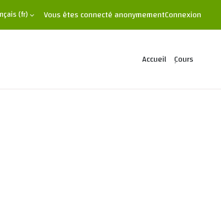
Vous êtes connecté anonymement
Connexion
nçais ‎(fr)‎
Accueil
ِCours