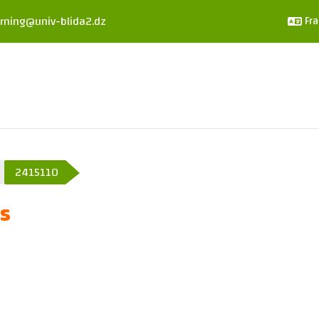
rning@univ-blida2.dz
Fra
2415110
és
e section