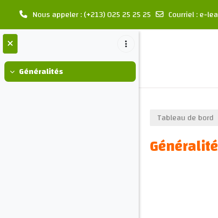
Nous appeler
: (+213) 025 25 25 25
Courriel
:
e-lea
Passer au contenu principal
Généralités
Replier
Tableau de bord
Généralit
Résumé d