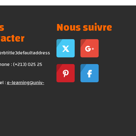
s
Nous suivre
acter
erbtitle3defaultaddress
one : (+213) 025 25
el :
e-learning@univ-