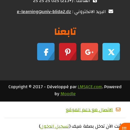
الهاتف : (+213) 025 25 25 25
البريد الالكتروني :
e-learning@univ-blida2.dz
تابعنا
Copyright © 2017 - Développé par
LMSACE.com
. Powered
by
Moodle
الاتصال مع دعم الموقع
أنت الآن تدخل بصفة ضيف (
تسجيل الدخول
)
فتح فهرس المقرر