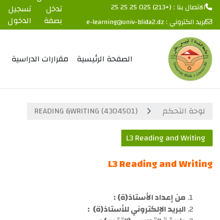
الاتصال بنا : (+213) 025 25 25 25
تدخل
تسجيل
بصفة
الدخول
بريد الكتروني :
e-learning@univ-blida2.dz
ضيف
خطى إلى المحتوى الرئيسي
الصفحة الرئيسية
مقرارات الدراسية
لوحة التحكم
READING &WRITING (4304501)
L3 Reading and Writing
L3 Reading and Writing
الخطوط العريضة للقسم
من إعداد الأستاذ(ة) :
البريد الإلكتروني للأستاذ(ة) :