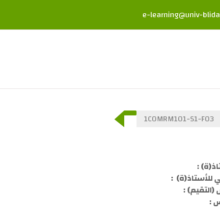
e-learning@univ-blida
1COMRM101-S1-F03
عريضة للقسم
ذ(ة) :
ني للأستاذ(ة) :
(التقيم) :
 :