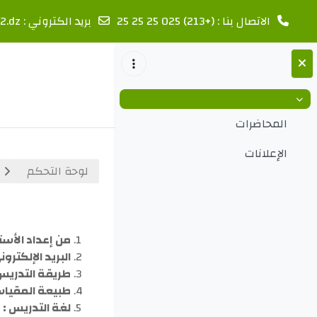
الاتصال بنا : (+213) 025 25 25 25
بريد الكتروني :
2.dz
خطى إلى المحتوى الرئيسي
طي
المحاضرات
الإعلانات
لوحة التحكم
الخطوط ال
من إعداد الأستا
البريد الإلكترو
طريقة التدريس 
طبيعة المقياس
لغة التدريس :