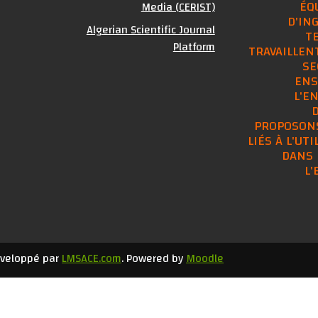
ÉQ
Media (CERIST)
D'IN
Algerian Scientific Journal
T
Platform
TRAVAILLENT
SE
ENS
L'E
PROPOSONS
LIÉS À L'UTI
DANS 
L
éveloppé par
LMSACE.com
. Powered by
Moodle