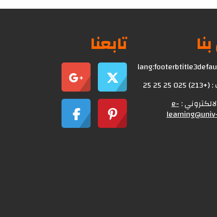
بنا
تابعنا
lang:footerbtitle3defa
0 25 25 25
الالكتروني :
e-
learning@univ-