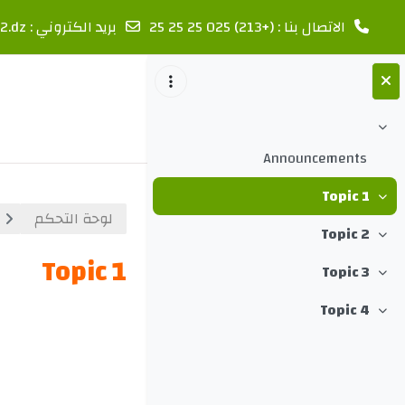
الاتصال بنا : (+213) 025 25 25 25
بريد الكتروني :
2.dz
خطى إلى المحتوى الرئيسي
طي
Announcements
Topic 1
طي
لوحة التحكم
Topic 2
طي
Topic 1
Topic 3
طي
Topic 4
الخطوط ال
طي