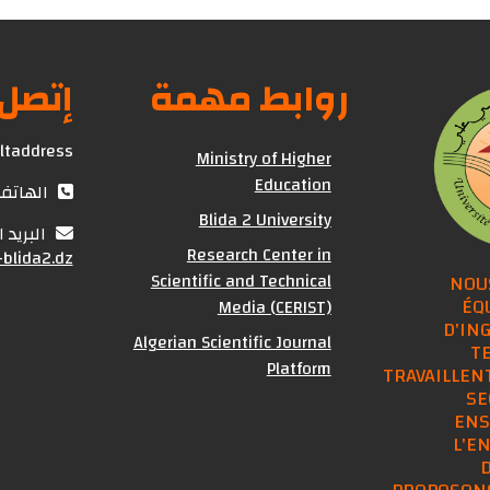
روابط مهمة
إتصل 
ultaddress
Ministry of Higher
Education
الهاتف : (+213) 25
Blida 2 University
البريد 
Research Center in
blida2.dz
Scientific and Technical
NOU
ÉQ
Media (CERIST)
D'IN
Algerian Scientific Journal
T
Platform
TRAVAILLENT
SE
ENS
L'E