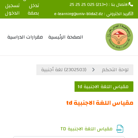
الاتصال بنا : (+213) 025 25 25 25
تدخل
تسجيل
بصفة
الدخول
بريد الكتروني :
e-learning@univ-blida2.dz
ضيف
خطى إلى المحتوى الرئيسي
الصفحة الرئيسية
مقرارات الدراسية
لوحة التحكم
(2302503) لغة أجنبية
مقياس اللغة الاجنبية td
مقياس اللغة الاجنبية td
الخطوط العريضة للقسم
ملف
مقياس اللغة الاجنبية TD