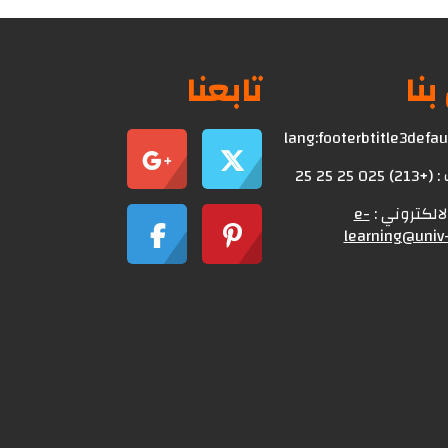
بنا
تابعنا
lang:footerbtitle3defa
0 25 25 25
الالكتروني :
e-
learning@univ-