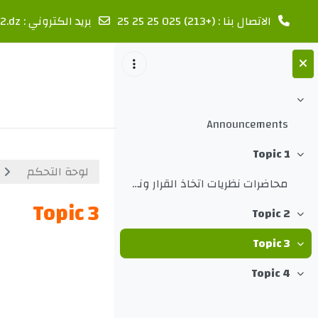
الاتصال بنا : (+213) 025 25 25 25
بريد الكتروني :
2.dz
خطى إلى المحتوى الرئيسي
طي
Announcements
Topic 1
طي
لوحة التحكم
محاضرات نظريات اتخاذ القرار ونظم معلومات ادارية
Topic 3
Topic 2
طي
Topic 3
الخطوط ال
طي
Topic 4
طي