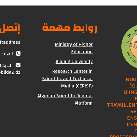
روابط مهمة
إتصل 
ultaddress
Ministry of Higher
Education
الهاتف : (+213) 25
Blida 2 University
البريد 
Research Center in
blida2.dz
Scientific and Technical
NOU
ÉQ
Media (CERIST)
D'IN
Algerian Scientific Journal
T
Platform
TRAVAILLENT
SE
ENS
L'E