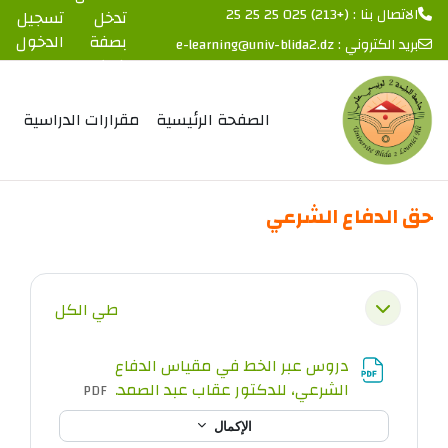
الاتصال بنا : (+213) 025 25 25 25
تدخل
تسجيل
بصفة
الدخول
بريد الكتروني :
e-learning@univ-blida2.dz
ضيف
خطى إلى المحتوى الرئيسي
الصفحة الرئيسية
مقرارات الدراسية
حق الدفاع الشرعي
الخطوط العريضة للقسم
طي الكل
طي
دروس عبر الخط في مقياس الدفاع
ملف
الشرعي، للدكتور عقاب عبد الصمد.
PDF
الإكمال