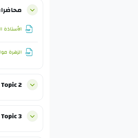
محاضرات 2021-2
طي
الأستاذة ا
الزهرة موا
Topic 2
طي
Topic 3
طي