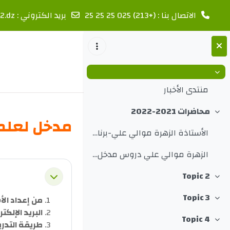
الاتصال بنا : (+213) 025 25 25 25
بريد الكتروني :
2.dz
خطى إلى المحتوى الرئيسي
طي
منتدى الأخبار
محاضرات 2021-2022
طي
مدخل لعلم 
الأستاذة الزهرة موالي علي-برنامج و منهجية العمل في المادة-
الزهرة موالي علي دروس مدخل الى علم الاجتماع
الخطوط ال
Topic 2
طي
طي
Topic 3
من إعداد الأ
طي
البريد الإلكت
Topic 4
طي
طريقة التدري