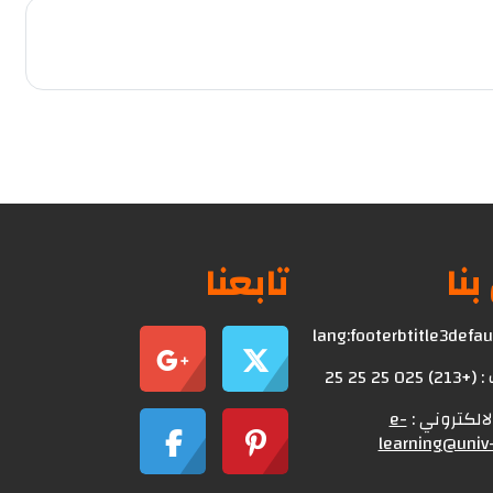
بنا
تابعنا
lang:footerbtitle3defa
0 25 25 25
الالكتروني :
e-
learning@univ-