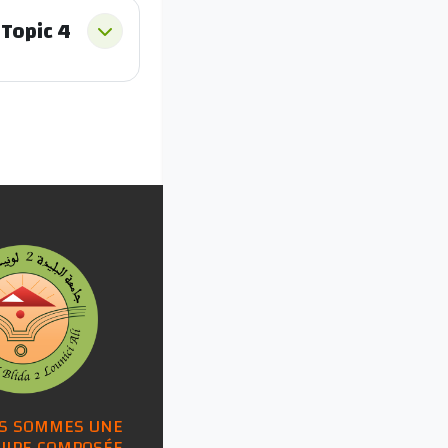
Topic 4
طي
S SOMMES UNE
UIPE COMPOSÉE