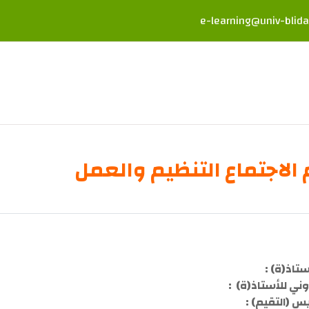
e-learning@univ-blida
الاجتماع التنظيم والعمل
عريضة للقسم
ستاذ(ة) :
روني للأستاذ(ة) :
س (التقيم) :