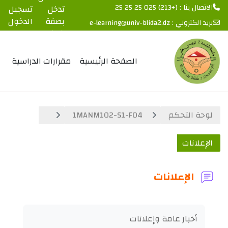
الاتصال بنا : (+213) 025 25 25 25
تدخل
تسجيل
بصفة
الدخول
بريد الكتروني :
e-learning@univ-blida2.dz
ضيف
خطى إلى المحتوى الرئيسي
الصفحة الرئيسية
مقرارات الدراسية
لوحة التحكم
1MANM102-S1-F04
الإعلانات
الإعلانات
متطلبات الإكمال
أخبار عامة وإعلانات