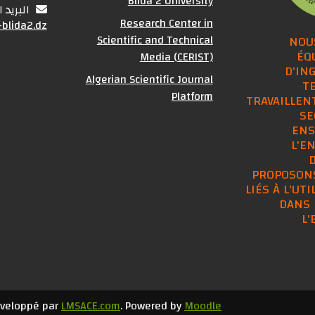
Blida 2 University
البريد 
Research Center in
blida2.dz
Scientific and Technical
NOU
ÉQ
Media (CERIST)
D'IN
Algerian Scientific Journal
T
Platform
TRAVAILLENT
SE
ENS
L'E
PROPOSONS
LIÉS À L'UTI
DANS 
L
éveloppé par
LMSACE.com
. Powered by
Moodle