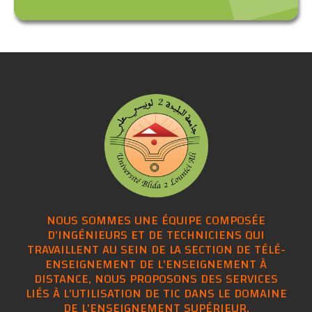
NOUS SOMMES UNE ÉQUIPE COMPOSÉE
D'INGÉNIEURS ET DE TECHNICIENS QUI
TRAVAILLENT AU SEIN DE LA SECTION DE TÉLÉ-
ENSEIGNEMENT DE L'ENSEIGNEMENT À
DISTANCE, NOUS PROPOSONS DES SERVICES
LIÉS À L'UTILISATION DE TIC DANS LE DOMAINE
DE L'ENSEIGNEMENT SUPÉRIEUR.