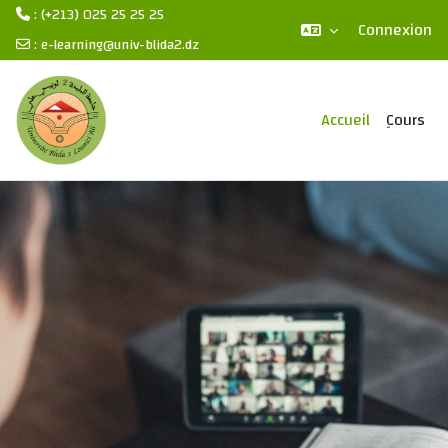
: (+213) 025 25 25 25
Connexion
:
e-learning@univ-blida2.dz
Passer au contenu principal
Accueil
ِCours