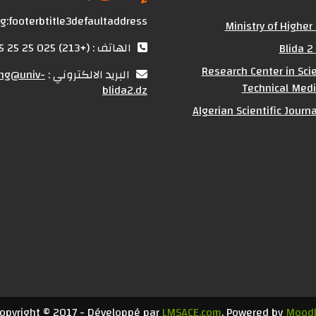
g:footerbtitle3defaultaddress
Ministry of Higher
الهاتف : (+213) 025 25 25 25
Blida 2
Research Center in Scie
البريد الالكتروني :
ing@univ-
Technical Medi
blida2.dz
Algerian Scientific Journ
opyright © 2017 - Développé par
LMSACE.com
. Powered by
Mood