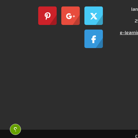
lan
e-learn
C