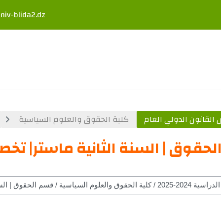
niv-blida2.dz
القانون الدولي العام
كلية الحقوق والعلوم السياسية
حقوق | السنة الثانية ماستر| تخص