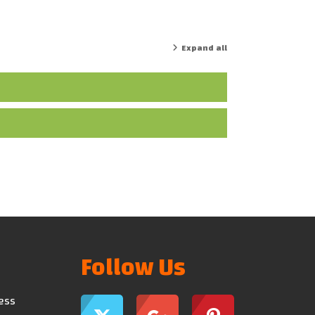
Expand all
Follow Us
ress