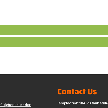
courses
Contact Us
lang:footerbtitle3defaultadd
of Higher Education