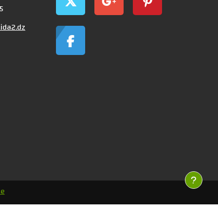
5
ida2.dz
le