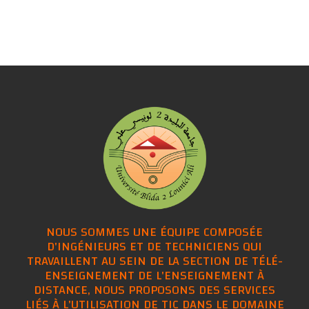
NOUS SOMMES UNE ÉQUIPE COMPOSÉE
D'INGÉNIEURS ET DE TECHNICIENS QUI
TRAVAILLENT AU SEIN DE LA SECTION DE TÉLÉ-
ENSEIGNEMENT DE L'ENSEIGNEMENT À
DISTANCE, NOUS PROPOSONS DES SERVICES
LIÉS À L'UTILISATION DE TIC DANS LE DOMAINE