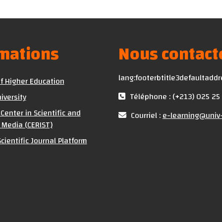
rmations
Nous contact
lang:footerbtitle3defaultadd
of Higher Education
Téléphone : (+213) 025 25
iversity
Center in Scientific and
Courriel :
e-learning@univ-
 Media (CERIST)
cientific Journal Platform