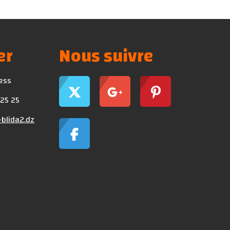
er
Nous suivre
ress
 25 25
blida2.dz