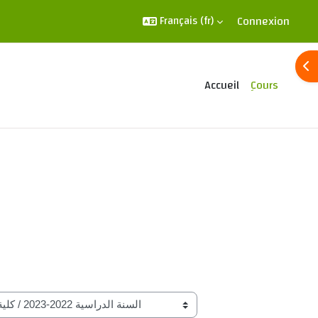
Connexion
Français ‎(fr)‎
Ouv
Accueil
ِCours