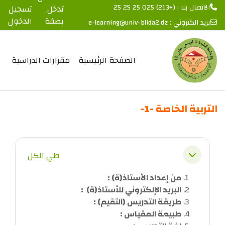
الاتصال بنا : (+213) 025 25 25 25
تدخل
تسجيل
بصفة
الدخول
بريد الكتروني :
e-learning@univ-blida2.dz
ضيف
خطى إلى المحتوى الرئيسي
الصفحة الرئيسية
مقرارات الدراسية
التربية الخاصة -1-
الخطوط العريضة للقسم
طي الكل
طي
من إعداد الأستاذ(ة) :
البريد الإلكتروني للأستاذ(ة) :
طريقة التدريس (التقيم) :
طبيعة المقياس :