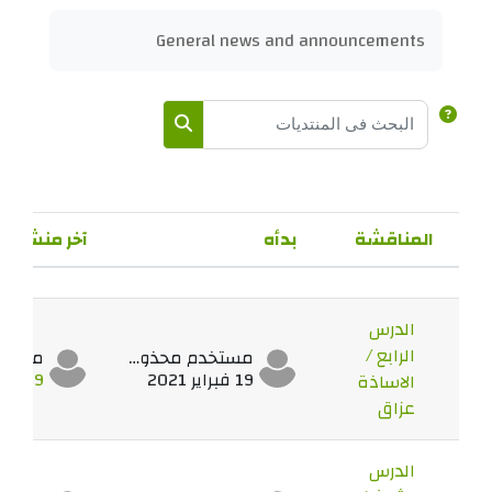
متطلبات الإكمال
General news and announcements
البحث في المنتديات
البحث في المنتديات
المناقشة
بدأه
آخر منشور
الحالة
قائمة المناقشات. يتم إظهار 19 من 19 مناقشة/مناقشات.
الدرس
الرابع /
مستخدم محذوف
19 فبراير 2021
19 فبراير 2021
الاساذة
عزاق
الدرس