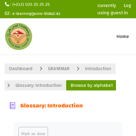
: (+213) 025 25 25 25
currently
Log
using guest
in
:
e-learning@univ-blida2.dz
access
Skip to main content
Home
Dashboard
GRAMMAR
introduction
Glossary: Introduction
Browse by alphabet
Glossary: Introduction
Completion requirements
Mark as done