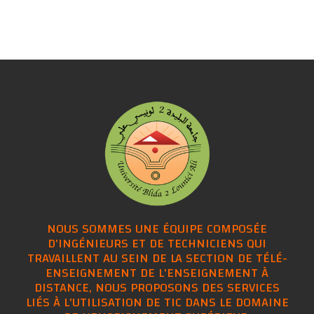
NOUS SOMMES UNE ÉQUIPE COMPOSÉE
D'INGÉNIEURS ET DE TECHNICIENS QUI
TRAVAILLENT AU SEIN DE LA SECTION DE TÉLÉ-
ENSEIGNEMENT DE L'ENSEIGNEMENT À
DISTANCE, NOUS PROPOSONS DES SERVICES
LIÉS À L'UTILISATION DE TIC DANS LE DOMAINE