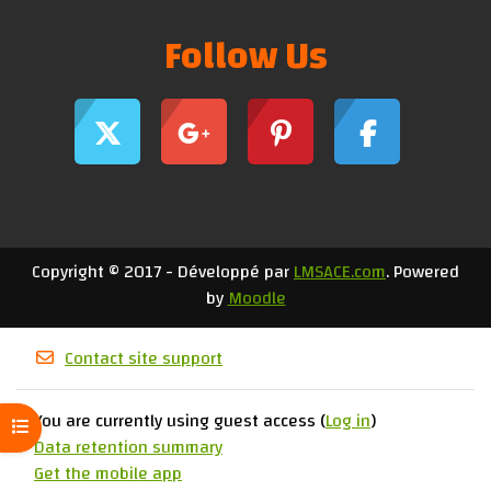
Follow Us
Copyright © 2017 - Développé par
LMSACE.com
. Powered
by
Moodle
Contact site support
You are currently using guest access (
Log in
)
Open course index
Data retention summary
Get the mobile app