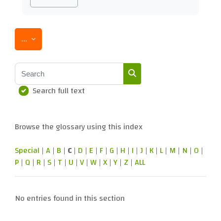
Export entries
...
Search
Search full text
Search
Browse the glossary using this index
Special
|
A
|
B
|
C
|
D
|
E
|
F
|
G
|
H
|
I
|
J
|
K
|
L
|
M
|
N
|
O
|
P
|
Q
|
R
|
S
|
T
|
U
|
V
|
W
|
X
|
Y
|
Z
|
ALL
No entries found in this section