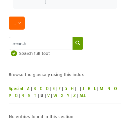
Export entries
...
Search
Search full text
Search
Browse the glossary using this index
Special
|
A
|
B
|
C
|
D
|
E
|
F
|
G
|
H
|
I
|
J
|
K
|
L
|
M
|
N
|
O
|
P
|
Q
|
R
|
S
|
T
|
U
|
V
|
W
|
X
|
Y
|
Z
|
ALL
No entries found in this section