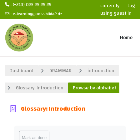
: (+213) 025 25 25 25
currently
Log
using guest
in
:
e-learning@univ-blida2.dz
access
Skip to main content
Home
Dashboard
GRAMMAR
introduction
Glossary: Introduction
Browse by alphabet
Glossary: Introduction
Completion requirements
Mark as done