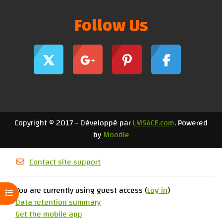
Follow Us
Copyright © 2017 - Développé par
LMSACE.com
. Powered
by
Moodle
Contact site support
You are currently using guest access (
Log in
)
Open course index
Data retention summary
Get the mobile app