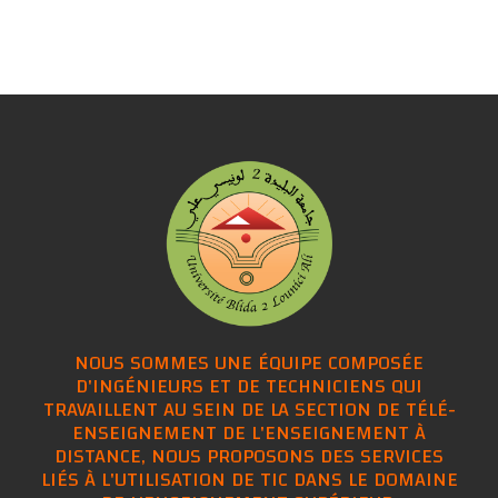
NOUS SOMMES UNE ÉQUIPE COMPOSÉE
D'INGÉNIEURS ET DE TECHNICIENS QUI
TRAVAILLENT AU SEIN DE LA SECTION DE TÉLÉ-
ENSEIGNEMENT DE L'ENSEIGNEMENT À
DISTANCE, NOUS PROPOSONS DES SERVICES
LIÉS À L'UTILISATION DE TIC DANS LE DOMAINE