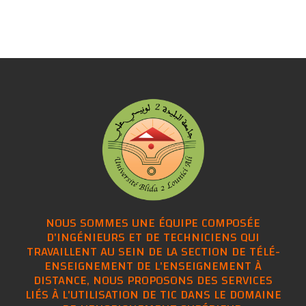
NOUS SOMMES UNE ÉQUIPE COMPOSÉE
D'INGÉNIEURS ET DE TECHNICIENS QUI
TRAVAILLENT AU SEIN DE LA SECTION DE TÉLÉ-
ENSEIGNEMENT DE L'ENSEIGNEMENT À
DISTANCE, NOUS PROPOSONS DES SERVICES
LIÉS À L'UTILISATION DE TIC DANS LE DOMAINE