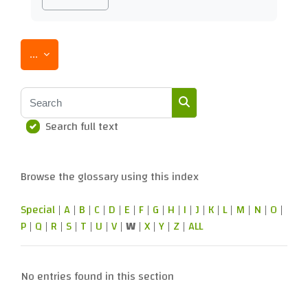
Export entries
...
Search
Search full text
Search
Browse the glossary using this index
Special
|
A
|
B
|
C
|
D
|
E
|
F
|
G
|
H
|
I
|
J
|
K
|
L
|
M
|
N
|
O
|
P
|
Q
|
R
|
S
|
T
|
U
|
V
|
W
|
X
|
Y
|
Z
|
ALL
No entries found in this section