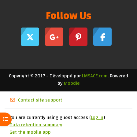
Follow Us
Copyright © 2017 - Développé par
LMSACE.com
. Powered
by
Moodle
Contact site support
You are currently using guest access (
Log in
)
Open course index
Data retention summary
Get the mobile app