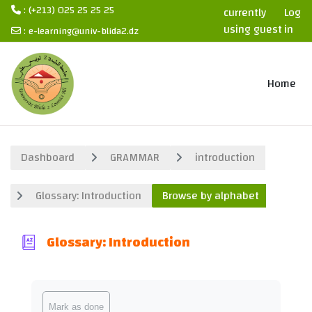
: (+213) 025 25 25 25
currently
Log
using guest
in
:
e-learning@univ-blida2.dz
access
Skip to main content
Home
Dashboard
GRAMMAR
introduction
Glossary: Introduction
Browse by alphabet
Glossary: Introduction
Completion requirements
Mark as done