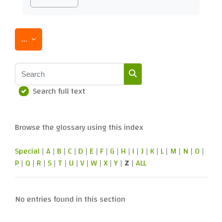
Export entries
...
Search
Search full text
Search
Browse the glossary using this index
Special
|
A
|
B
|
C
|
D
|
E
|
F
|
G
|
H
|
I
|
J
|
K
|
L
|
M
|
N
|
O
|
P
|
Q
|
R
|
S
|
T
|
U
|
V
|
W
|
X
|
Y
|
Z
|
ALL
No entries found in this section