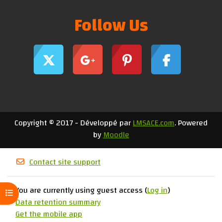
Follow Us
Copyright © 2017 - Développé par
LMSACE.com
. Powered
by
Moodle
Contact site support
You are currently using guest access (
Log in
)
Open course index
Data retention summary
Get the mobile app