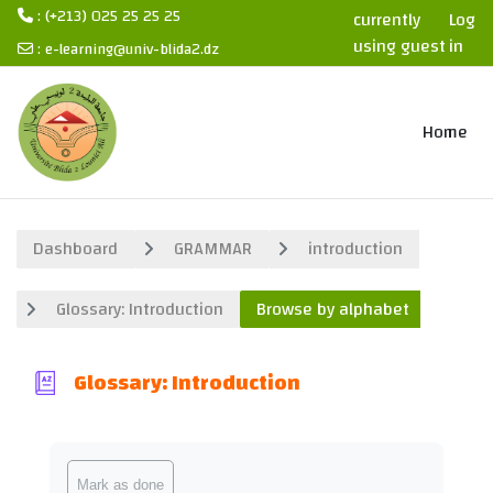
: (+213) 025 25 25 25
currently
Log
using guest
in
:
e-learning@univ-blida2.dz
access
Skip to main content
Home
Dashboard
GRAMMAR
introduction
Glossary: Introduction
Browse by alphabet
Glossary: Introduction
Completion requirements
Mark as done