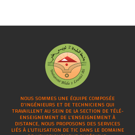
NOUS SOMMES UNE ÉQUIPE COMPOSÉE
D'INGÉNIEURS ET DE TECHNICIENS QUI
TRAVAILLENT AU SEIN DE LA SECTION DE TÉLÉ-
ENSEIGNEMENT DE L'ENSEIGNEMENT À
DISTANCE, NOUS PROPOSONS DES SERVICES
LIÉS À L'UTILISATION DE TIC DANS LE DOMAINE