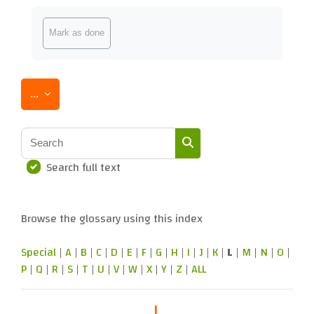
Completion requirements
Mark as done
Export entries
...
Search
Search full text
Search
Browse the glossary using this index
Special
|
A
|
B
|
C
|
D
|
E
|
F
|
G
|
H
|
I
|
J
|
K
|
L
|
M
|
N
|
O
|
P
|
Q
|
R
|
S
|
T
|
U
|
V
|
W
|
X
|
Y
|
Z
|
ALL
L