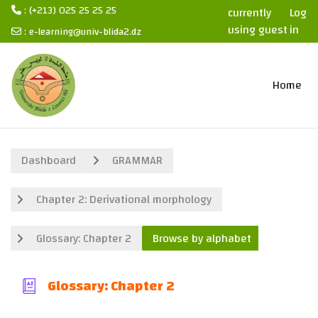
: (+213) 025 25 25 25
currently
Log
using guest
in
:
e-learning@univ-blida2.dz
access
Skip to main content
Home
Dashboard
GRAMMAR
Chapter 2: Derivational morphology
Glossary: Chapter 2
Browse by alphabet
Glossary: Chapter 2