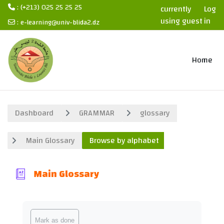
: (+213) 025 25 25 25
currently
Log
using guest
in
:
e-learning@univ-blida2.dz
access
Skip to main content
Home
Dashboard
GRAMMAR
glossary
Main Glossary
Browse by alphabet
Main Glossary
Completion requirements
Mark as done