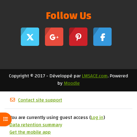
Follow Us
Copyright © 2017 - Développé par
LMSACE.com
. Powered
by
Moodle
Contact site support
You are currently using guest access (
Log in
)
Open course index
Data retention summary
Get the mobile app