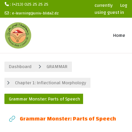
: (+213) 025 25 25 25
currently
Log
using guest
in
:
e-learning@univ-blida2.dz
access
Skip to main content
Home
Dashboard
GRAMMAR
Chapter 1: Inflectional Morphology
Grammar Monster: Parts of Speech
Grammar Monster: Parts of Speech