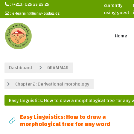
: (+213) 025 25 25 25
currently
using guest
:
e-learning@univ-blida2.dz
access
Skip to main content
Home
Dashboard
GRAMMAR
Chapter 2: Derivational morphology
Easy Linguistics: How to draw a morphological tree for any 
Easy Linguistics: How to draw a
morphological tree for any word