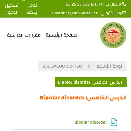
الاتصال بنا : (+213) 025 25 25 25
تدخل
تسجيل
بصفة
الدخول
بريد الكتروني :
e-learning@univ-blida2.dz
ضيف
خطى إلى المحتوى الرئيسي
الصفحة الرئيسية
مقرارات الدراسية
لوحة التحكم
2SOCM108-S2-T10
الدرس الخامس: Bipolar disorder
الدرس الخامس: Bipolar disorder
الخطوط العريضة للقسم
ملف
Bipolar disorder