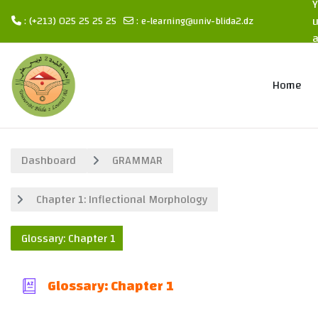
Y
: (+213) 025 25 25 25
:
e-learning@univ-blida2.dz
Skip to main content
Home
Dashboard
GRAMMAR
Chapter 1: Inflectional Morphology
Glossary: Chapter 1
Glossary: Chapter 1