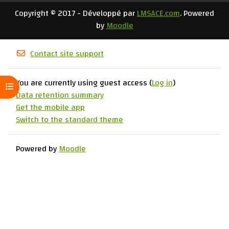
Copyright © 2017 - Développé par
LMSACE.com
. Powered
by
Moodle
Contact site support
You are currently using guest access (
Log in
)
Open course index
Data retention summary
Get the mobile app
Switch to the standard theme
Powered by
Moodle