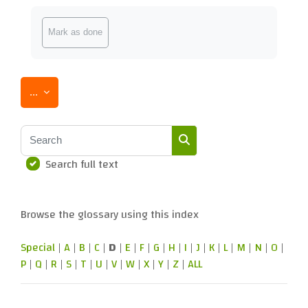
Completion requirements
Mark as done
Export entries
...
Search
Search full text
Search
Browse the glossary using this index
Special
|
A
|
B
|
C
|
D
|
E
|
F
|
G
|
H
|
I
|
J
|
K
|
L
|
M
|
N
|
O
|
P
|
Q
|
R
|
S
|
T
|
U
|
V
|
W
|
X
|
Y
|
Z
|
ALL