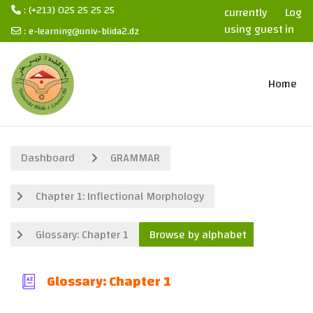
: (+213) 025 25 25 25
currently
Log
using guest
in
:
e-learning@univ-blida2.dz
access
Skip to main content
Home
Dashboard
GRAMMAR
Chapter 1: Inflectional Morphology
Glossary: Chapter 1
Browse by alphabet
Glossary: Chapter 1