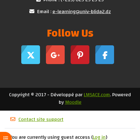
Email :
e-learning@univ-blida2.dz
Follow Us
Copyright © 2017 - Développé par
LMSACE.com
. Powered
by
Moodle
Contact site support
You are currently using guest access (
Log in
)
Open course index