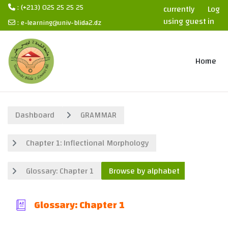
: (+213) 025 25 25 25
currently
Log
using guest
in
:
e-learning@univ-blida2.dz
access
Skip to main content
Home
Dashboard
GRAMMAR
Chapter 1: Inflectional Morphology
Glossary: Chapter 1
Browse by alphabet
Glossary: Chapter 1