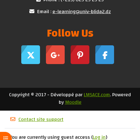
Email :
e-learning@univ-blida2.dz
Follow Us
Copyright © 2017 - Développé par
LMSACE.com
. Powered
by
Moodle
Contact site support
You are currently using guest access (
Log in
)
Open course index