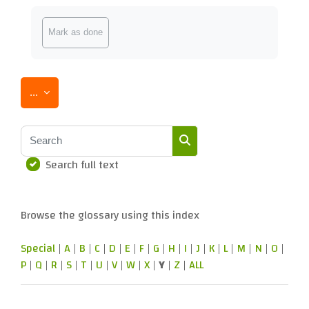
Completion requirements
Mark as done
Export entries
...
Search
Search full text
Search
Browse the glossary using this index
Special
|
A
|
B
|
C
|
D
|
E
|
F
|
G
|
H
|
I
|
J
|
K
|
L
|
M
|
N
|
O
|
P
|
Q
|
R
|
S
|
T
|
U
|
V
|
W
|
X
|
Y
|
Z
|
ALL